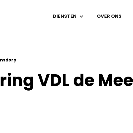
DIENSTEN
OVER ONS
ansdorp
ering VDL de Me