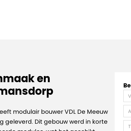
nmaak en
Be
umansdorp
heeft modulair bouwer VDL De Meeuw
ting geleverd. Dit gebouw werd in korte